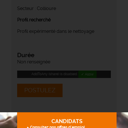
Secteur : Collioure
Profil recherché
Profil expérimenté dans le nettoyage
Durée
Non renseignée
AddToAny (share) is disabled.
✓ Allow
POSTULEZ
CANDIDATS
Consultez nos offres d'emploi