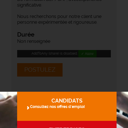
significative.
Nous recherchons pour notre client une
personne expérimentée et rigoureuse.
Durée
Non renseignée
AddToAny (share) is disabled.
✓ Allow
POSTULEZ
CANDIDATS
Consultez nos offres d'emploi