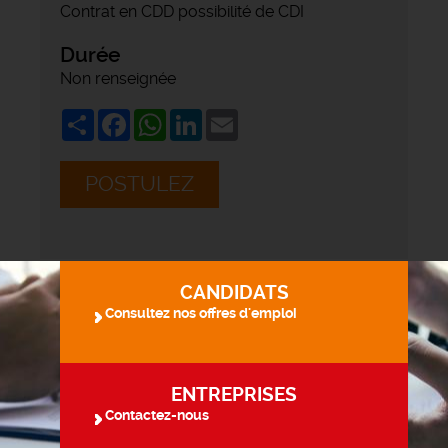
Contrat en CDD possibilité de CDI
Durée
Non renseignée
Share
Facebook
WhatsApp
LinkedIn
Email
POSTULEZ
CANDIDATS
Consultez nos offres d'emploi
ENTREPRISES
Contactez-nous