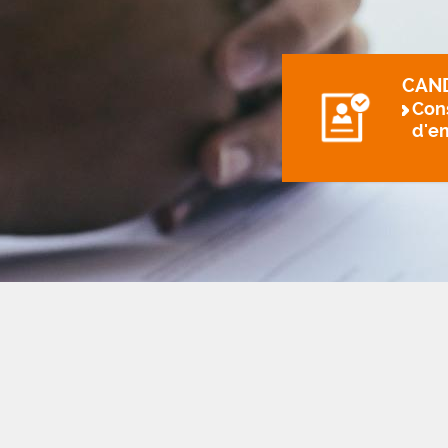
CAN
Cons
d'e