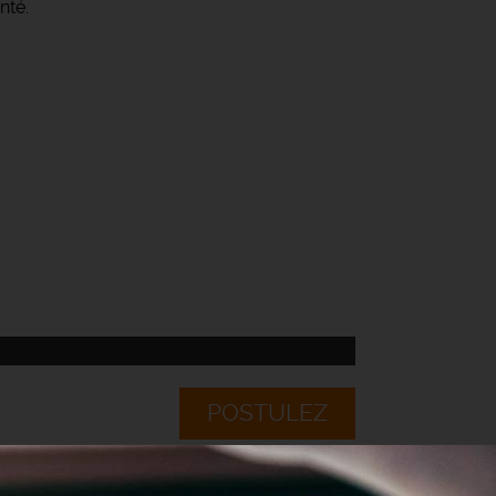
enté.
POSTULEZ