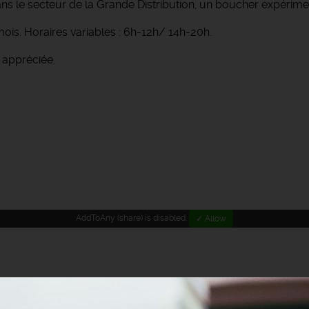
ans le secteur de la Grande Distribution, un boucher expérim
mois. Horaires variables : 6h-12h/ 14h-20h.
 appréciée.
AddToAny (share) is disabled.
✓ Allow