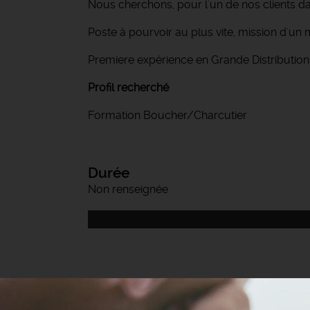
Nous cherchons, pour l'un de nos clients d
Poste à pourvoir au plus vite, mission d'un 
Premiere expérience en Grande Distribution
Profil recherché
Formation Boucher/Charcutier
Durée
Non renseignée