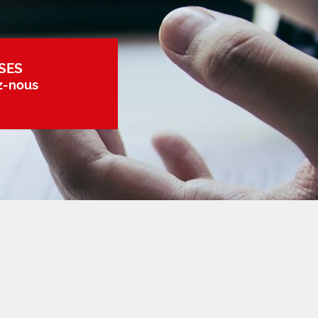
SES
z-nous