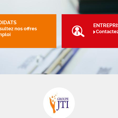
DIDATS
ENTREPRI
ultez nos offres
Contacte
mploi