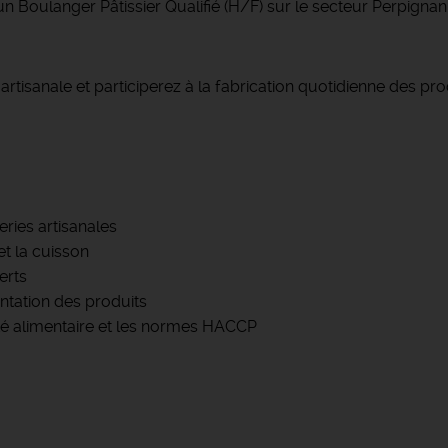
n Boulanger Pâtissier Qualifié (H/F) sur le secteur Perpignan
rtisanale et participerez à la fabrication quotidienne des pro
eries artisanales
et la cuisson
erts
sentation des produits
ité alimentaire et les normes HACCP