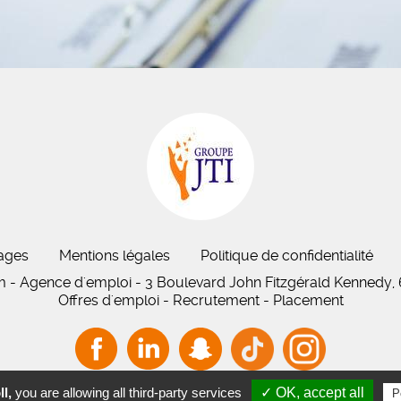
ages
Mentions légales
Politique de confidentialité
im - Agence d'emploi - 3 Boulevard John Fitzgérald Kennedy,
Offres d'emploi - Recrutement - Placement
l,
you are allowing all third-party services
✓ OK, accept all
P