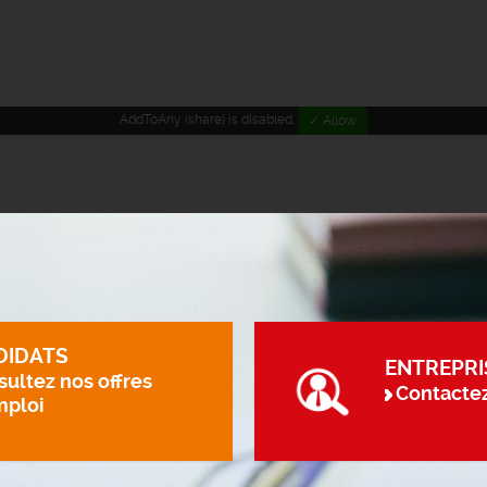
AddToAny (share) is disabled.
✓ Allow
DIDATS
ENTREPRI
ultez nos offres
Contacte
mploi