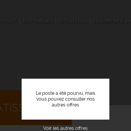
nous ?
Nos métiers
Entreprises
Nos offres d'e
Le poste a été pourvu, mais
vous pouvez consulter nos
TISSIER F/H
autres offres
Voir les autres offres