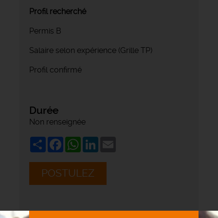
Profil recherché
Permis B
Salaire selon expérience (Grille TP)
Profil confirmé
Durée
Non renseignée
Share
Facebook
WhatsApp
LinkedIn
Email
POSTULEZ