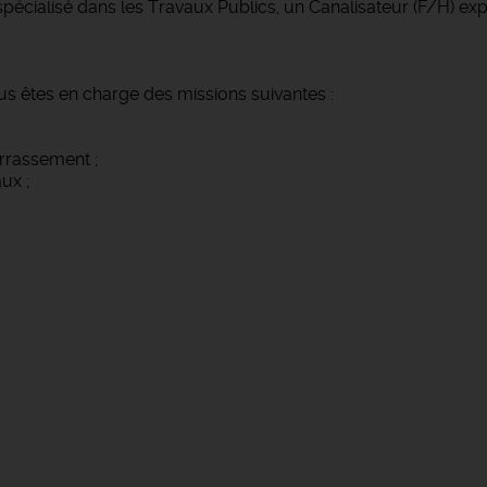
pécialisé dans les Travaux Publics, un Canalisateur (F/H) exp
us êtes en charge des missions suivantes :
rrassement ;
ux ;