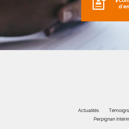
Cons
d'e
Actualités
Témoign
Perpignan Intér