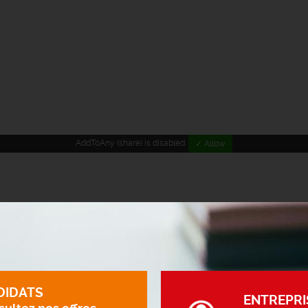
AddToAny (share) is disabled.
✓ Allow
DIDATS
ENTREPRI