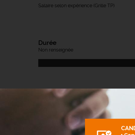
Salaire selon expérience (Grille TP)
Durée
Non renseignée
CAN