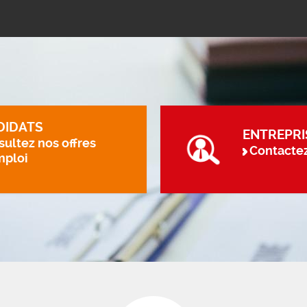
DIDATS
ENTREPRI
ultez nos offres
Contacte
mploi