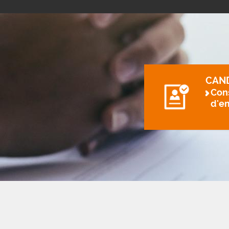
CAN
Cons
d'e