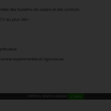
imitée des bulletins de salaire et des contrats
CV au plus vite !
ificative.
rsonne expérimentée et rigoureuse.
AddToAny (share) is disabled.
✓ Allow