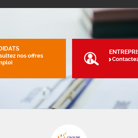
DIDATS
ENTREPRI
ultez nos offres
Contacte
mploi