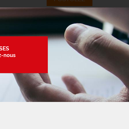
SES
z-nous