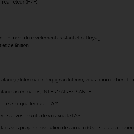
n carreleur (H/F)
l'enlèvement du revêtement existant et nettoyage
t de finition,
alarié(e) Intérimaire Perpignan Intérim, vous pourrez bénéfic
salariés intérimaires, INTERMAIRES SANTE
mpte épargne temps à 10 %
 sur vos projets de vie avec le FASTT
s vos projets d’évolution de carrière (diversité des miss