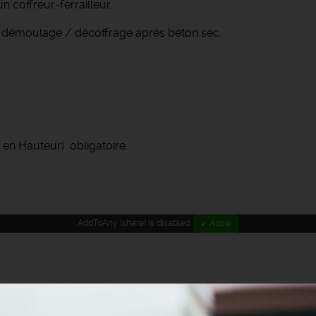
 coffreur-ferrailleur.
 démoulage / décoffrage après béton sec.
 en Hauteur) obligatoire.
AddToAny (share) is disabled.
✓ Allow