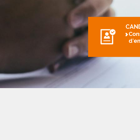
CAN
Cons
d'e