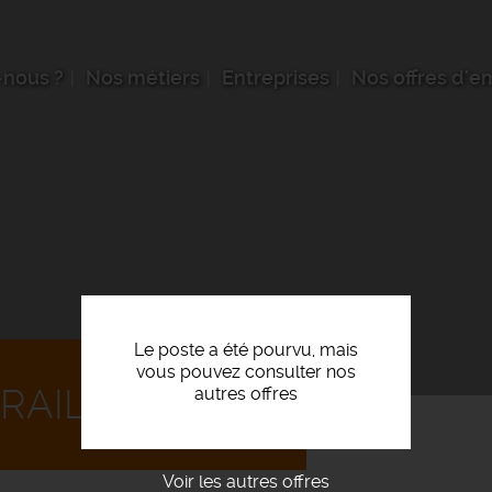
nous ?
Nos métiers
Entreprises
Nos offres d'e
Le poste a été pourvu, mais
vous pouvez consulter nos
RAILLEUR F/H
autres offres
Voir les autres offres