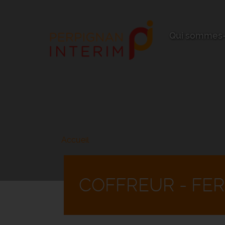
Aller
au
contenu
principal
Qui sommes-
Accueil
COFFREUR - FER