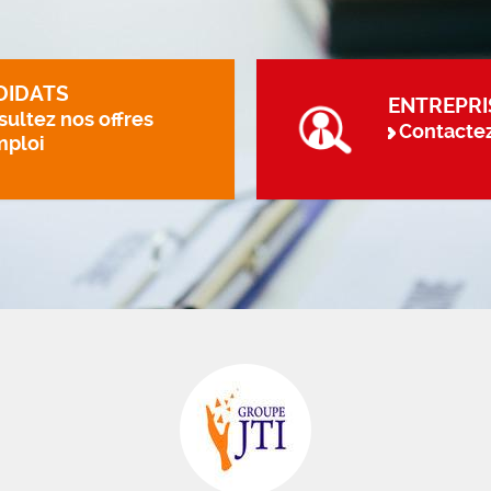
DIDATS
ENTREPRI
ultez nos offres
Contacte
mploi