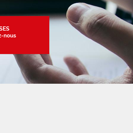
SES
z-nous