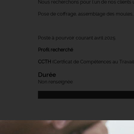
Nous recherchons pour l'un de nos clients un
Pose de coffrage, assemblage des moules,
Poste à pourvoir courant avril 2025
Profil recherché
CCTH
(Certficat de Compétences au Travail
Durée
Non renseignée