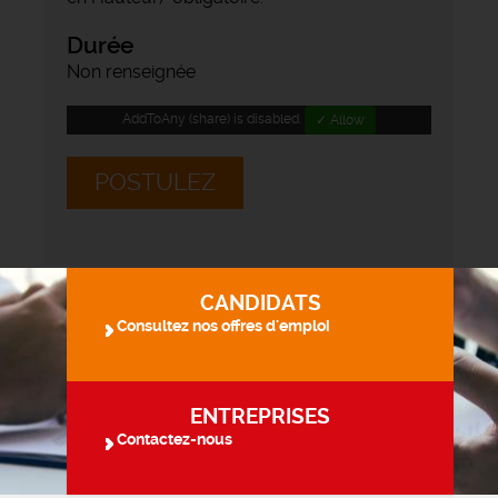
Durée
Non renseignée
AddToAny (share) is disabled.
✓ Allow
POSTULEZ
CANDIDATS
Consultez nos offres d'emploi
ENTREPRISES
Contactez-nous