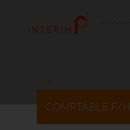
Aller
au
contenu
principal
Qui sommes-
Accueil
COMPTABLE F/