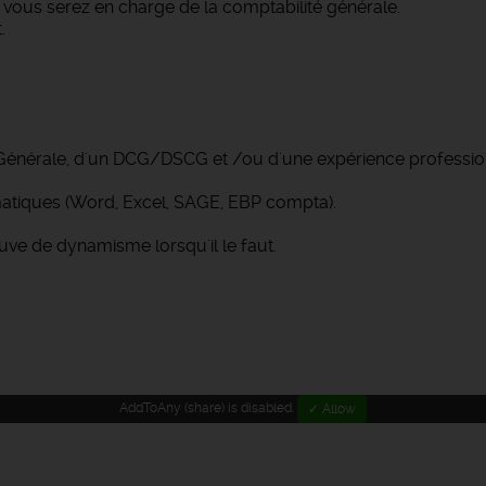
 vous serez en charge de la comptabilité générale.
.
Générale, d'un DCG/DSCG et /ou d'une expérience profession
ormatiques (Word, Excel, SAGE, EBP compta).
uve de dynamisme lorsqu'il le faut.
AddToAny (share) is disabled.
✓ Allow