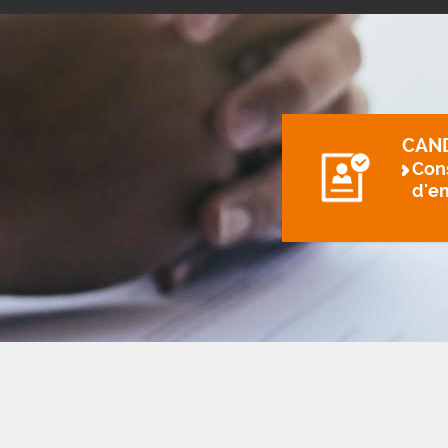
CAN
Cons
d'e