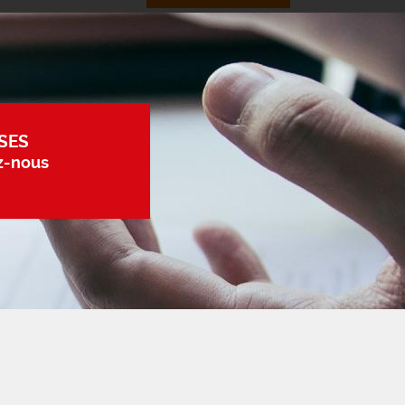
SES
z-nous