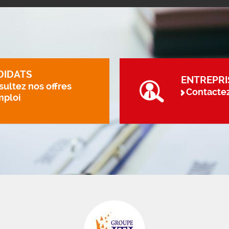
DIDATS
ENTREPRI
ultez nos offres
Contacte
mploi