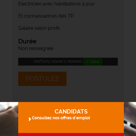
Electricien avec habilitations à jour
Et connaissances des TP
Salaire selon profil
Durée
Non renseignée
AddToAny (share) is disabled.
✓ Allow
POSTULEZ
CANDIDATS
Consultez nos offres d'emploi