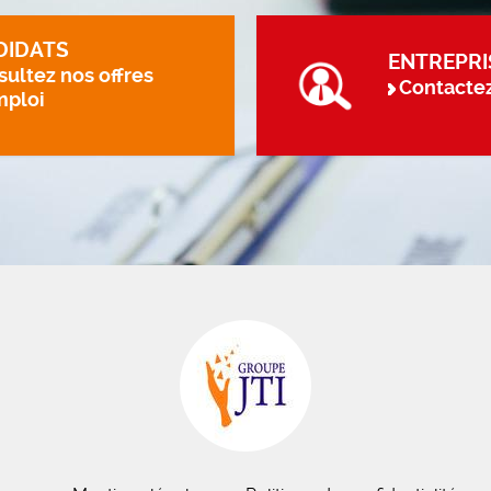
DIDATS
ENTREPRI
ultez nos offres
Contacte
mploi