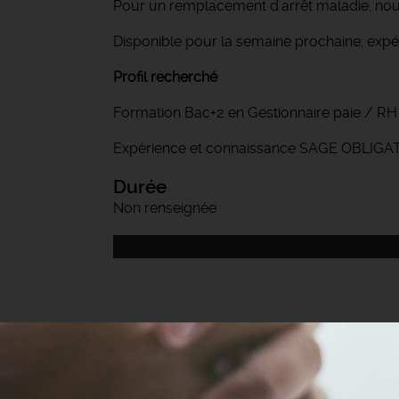
Pour un remplacement d'arrêt maladie, nou
Disponible pour la semaine prochaine, ex
Profil recherché
Formation Bac+2 en Gestionnaire paie / RH
Expérience et connaissance SAGE OBLIGA
Durée
Non renseignée