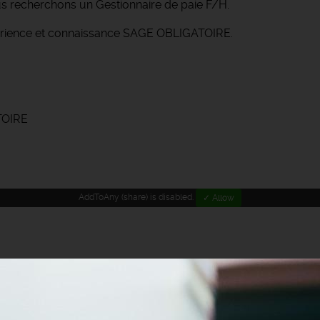
s recherchons un Gestionnaire de paie F/H.
périence et connaissance SAGE OBLIGATOIRE.
TOIRE
AddToAny (share) is disabled.
✓ Allow