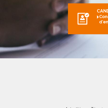
CAN
Cons
d'e