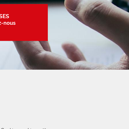
SES
z-nous