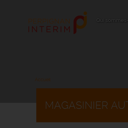
Aller
au
contenu
principal
Qui sommes-
Accueil
MAGASINIER AU