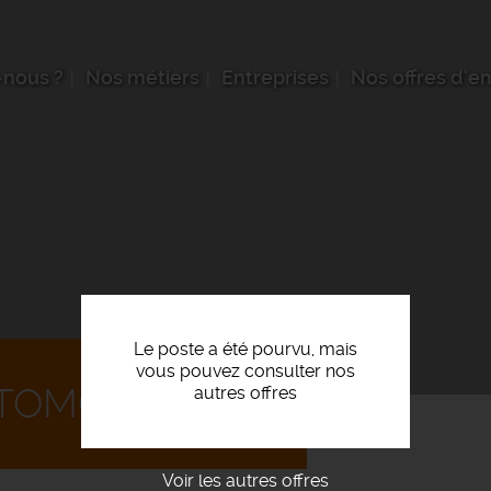
nous ?
Nos métiers
Entreprises
Nos offres d'e
Le poste a été pourvu, mais
vous pouvez consulter nos
TOMOBILE F/H
autres offres
Voir les autres offres