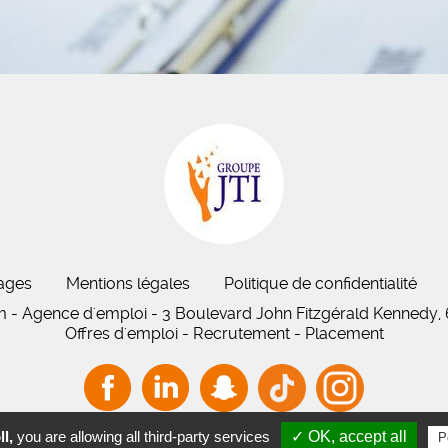
ages
Mentions légales
Politique de confidentialité
im - Agence d'emploi - 3 Boulevard John Fitzgérald Kennedy,
Offres d'emploi - Recrutement - Placement
l,
you are allowing all third-party services
✓ OK, accept all
P