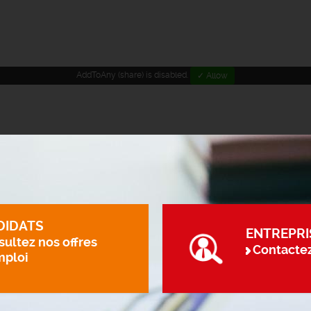
AddToAny (share) is disabled.
✓ Allow
DIDATS
ENTREPRI
ultez nos offres
Contacte
mploi