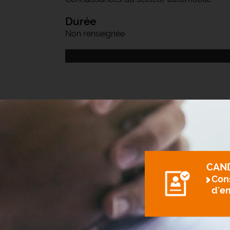
Durée
Non renseignée
CAN
Cons
d'e