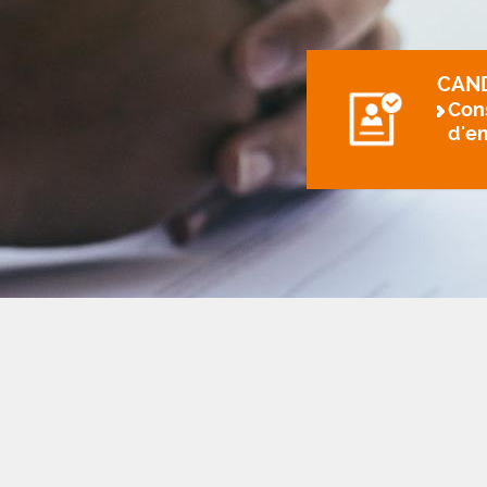
CAN
Cons
d'e