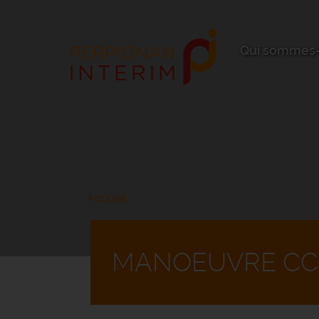
Aller
au
contenu
principal
Qui sommes-
Accueil
MANOEUVRE CC