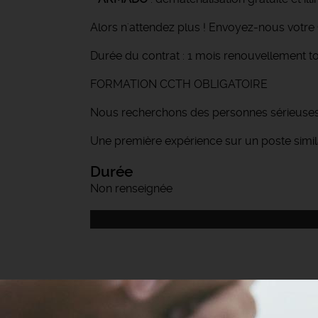
Alors n'attendez plus ! Envoyez-nous votre 
Durée du contrat : 1 mois renouvellement to
FORMATION CCTH OBLIGATOIRE
Nous recherchons des personnes sérieuses
Une première expérience sur un poste simila
Durée
Non renseignée