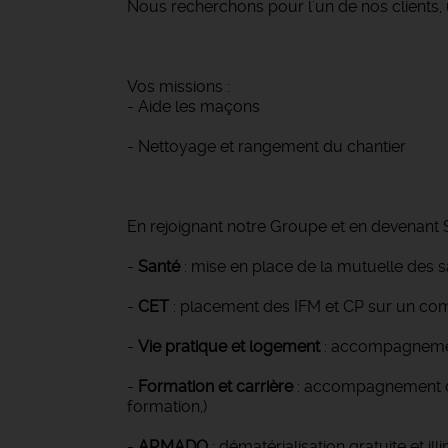
Nous recherchons pour l'un de nos client
Vos missions :
- Aide les maçons
- Nettoyage et rangement du chantier
En rejoignant notre Groupe et en devenant S
-
Santé
: mise en place de la mutuelle des 
-
CET
: placement des IFM et CP sur un co
-
Vie pratique et logement
: accompagnement
-
Formation et carrière
: accompagnement dan
formation,)
-
ARMADO
: dématérialisation gratuite et ill