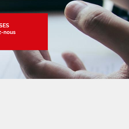
SES
z-nous