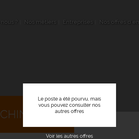
nous ?
Nos métiers
Entreprises
Nos offres d'e
Le poste a été pourvu, mais
vous pouvez consulter nos
CHINES F/H
autres offres
Voir les autres offres