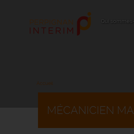
Aller
au
contenu
principal
Qui sommes-
Accueil
MÉCANICIEN MA