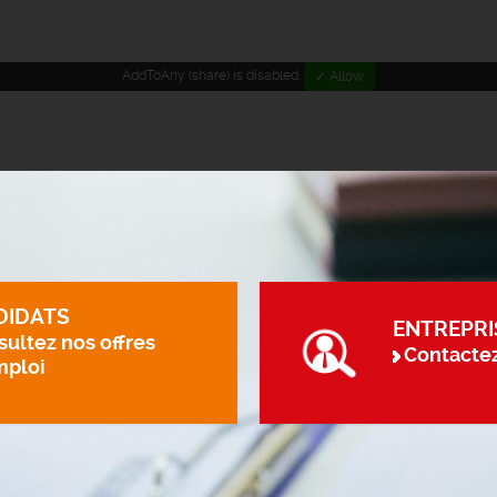
AddToAny (share) is disabled.
✓ Allow
DIDATS
ENTREPRI
ultez nos offres
Contacte
mploi