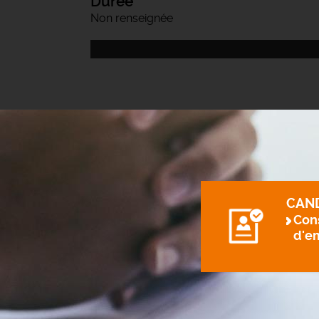
Durée
Non renseignée
CAN
Cons
d'e