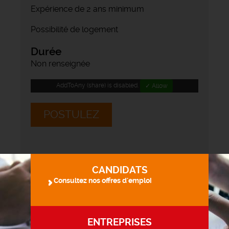
Expérience de 2 ans minimum
Possibilité de logement
Durée
Non renseignée
AddToAny (share) is disabled.
✓ Allow
POSTULEZ
CANDIDATS
Consultez nos offres d'emploi
ENTREPRISES