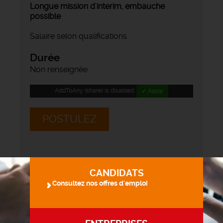
Longue mission d'interim, embauche
possible
Salaire selon qualifications
Durée
Non renseignée
AddToAny (share) is disabled.
✓ Allow
POSTULEZ
CANDIDATS
Consultez nos offres d'emploi