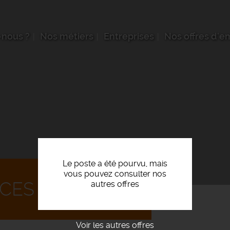
nous ?
Nos métiers
Entreprises
Nos offres d'e
Le poste a été pourvu, mais
vous pouvez consulter nos
CES VERTS F/H
autres offres
Voir les autres offres