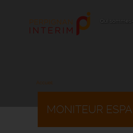
Aller
au
contenu
principal
Qui sommes-
Accueil
MONITEUR ESPA