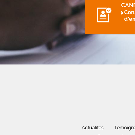
CAN
Cons
d'e
Actualités
Témoign