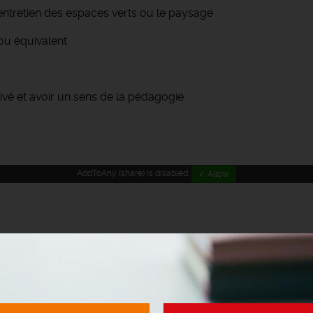
entretien des espaces verts ou le paysage
u équivalent
ivé et avoir un sens de la pédagogie.
AddToAny (share) is disabled.
✓ Allow