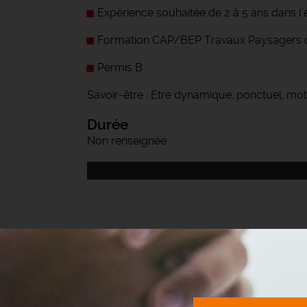
Expérience souhaitée de 2 à 5 ans dans l’
Formation CAP/BEP Travaux Paysagers o
Permis B
Savoir-être : Etre dynamique, ponctuel, mot
Durée
Non renseignée