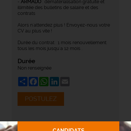
-
ARMADO
: dématérialisation gratuite et
illimitée des bulletins de salaire et des
contrats
Alors n'attendez plus ! Envoyez-nous votre
CV au plus vite !
Durée du contrat : 1 mois renouvellement
tous les mois jusqu'a 12 mois .
Durée
Non renseignée
Share
Facebook
WhatsApp
LinkedIn
Email
POSTULEZ
CANDIDATS