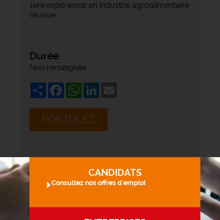
1ère expérience en industrie agroalimentaire
réussie
Durée
Non renseignée
Share
Facebook
WhatsApp
LinkedIn
Email
POSTULEZ
CANDIDATS
Consultez nos offres d'emploi