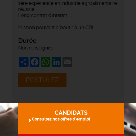
1ère expérience en industrie agroalimentaire
réussie
Long contrat d'interim.
Mission pouvant à boutir à un CDI.
Durée
Non renseignée
Share
Facebook
WhatsApp
LinkedIn
Email
POSTULEZ
CANDIDATS
Consultez nos offres d'emploi