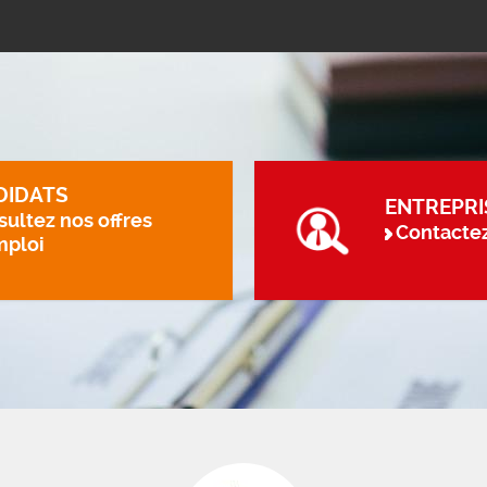
DIDATS
ENTREPRI
ultez nos offres
Contacte
mploi