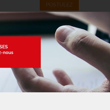
POSTULEZ
SES
z-nous