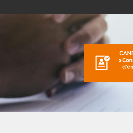
CAN
Cons
d'e