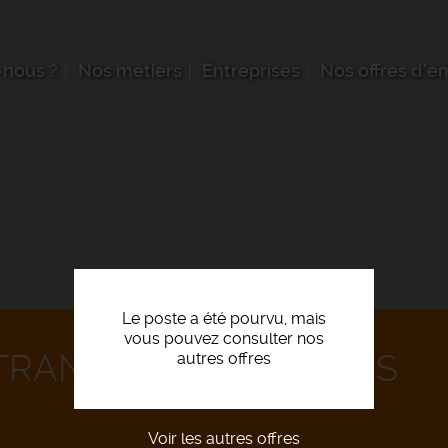
nous ?
Nos métiers
Entreprises
Nos offres d'e
Le poste a été pourvu, mais
vous pouvez consulter nos
TRANSFORMATION DES
autres offres
Voir les autres offres