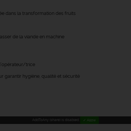
ée dans la transformation des fruits
sser de la viande en machine
’opérateur/trice
r garantir hygiène, qualité et sécurité
AddToAny (share) is disabled.
✓ Allow