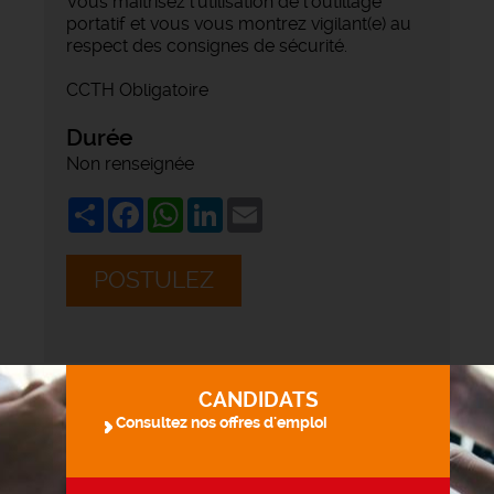
Vous maîtrisez l'utilisation de l'outillage
portatif et vous vous montrez vigilant(e) au
respect des consignes de sécurité.
CCTH Obligatoire
Durée
Non renseignée
Share
Facebook
WhatsApp
LinkedIn
Email
POSTULEZ
CANDIDATS
Consultez nos offres d'emploi