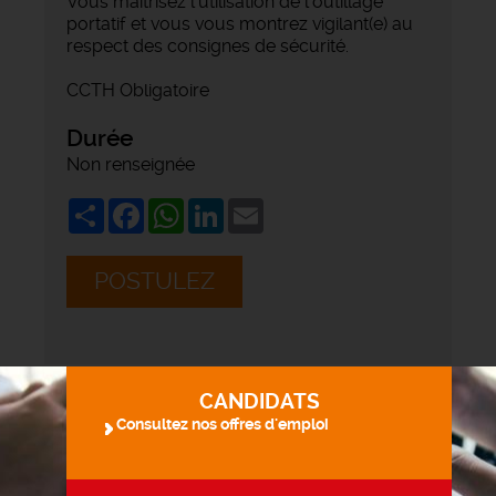
Vous maîtrisez l'utilisation de l'outillage
portatif et vous vous montrez vigilant(e) au
respect des consignes de sécurité.
CCTH Obligatoire
Durée
Non renseignée
Share
Facebook
WhatsApp
LinkedIn
Email
POSTULEZ
CANDIDATS
Consultez nos offres d'emploi