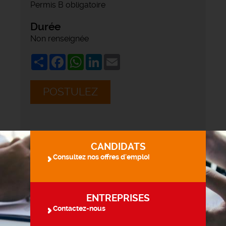
Permis B obligatoire
Durée
Non renseignée
Share
Facebook
WhatsApp
LinkedIn
Email
POSTULEZ
CANDIDATS
Consultez nos offres d'emploi
ENTREPRISES
Contactez-nous