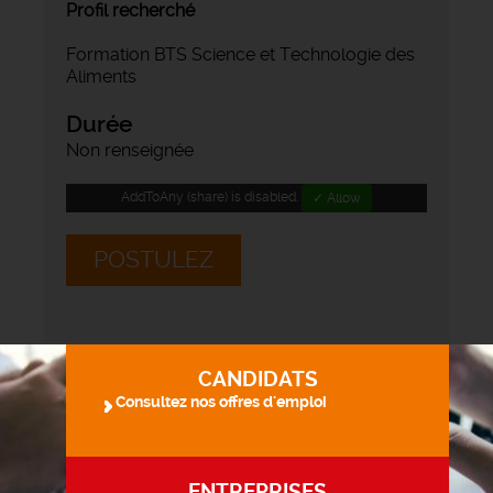
Profil recherché
Formation BTS Science et Technologie des
Aliments
Durée
Non renseignée
AddToAny (share) is disabled.
✓ Allow
POSTULEZ
CANDIDATS
Consultez nos offres d'emploi
ENTREPRISES